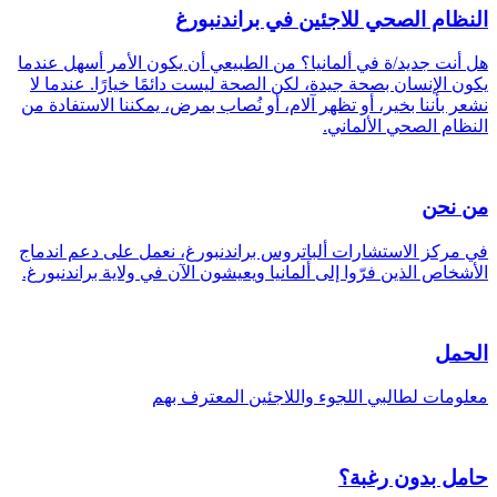
النظام الصحي للاجئين في براندنبورغ
هل أنت جديد/ة في ألمانيا؟ من الطبيعي أن يكون الأمر أسهل عندما
يكون الإنسان بصحة جيدة، لكن الصحة ليست دائمًا خيارًا. عندما لا
نشعر بأننا بخير، أو تظهر آلام، أو نُصاب بمرض، يمكننا الاستفادة من
النظام الصحي الألماني.
من نحن
في مركز الاستشارات ألباتروس براندنبورغ، نعمل على دعم اندماج
الأشخاص الذين فرّوا إلى ألمانيا ويعيشون الآن في ولاية براندنبورغ.
الحمل
معلومات لطالبي اللجوء واللاجئين المعترف بهم
حامل بدون رغبة؟