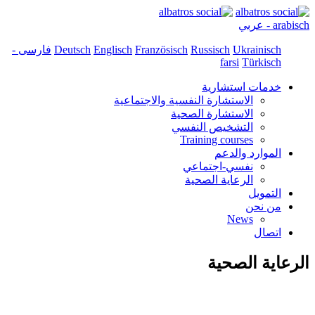
arabisch - عربي
Ukrainisch
Russisch
Französisch
Englisch
Deutsch
فارسی -
farsi
Türkisch
خدمات استشارية
الاستشارة النفسية والاجتماعية
الاستشارة الصحية
التشخيص النفسي
Training courses
الموارد والدعم
نفسي-اجتماعي
الرعاية الصحية
التمويل
من نحن
News
اتصال
الرعاية الصحية