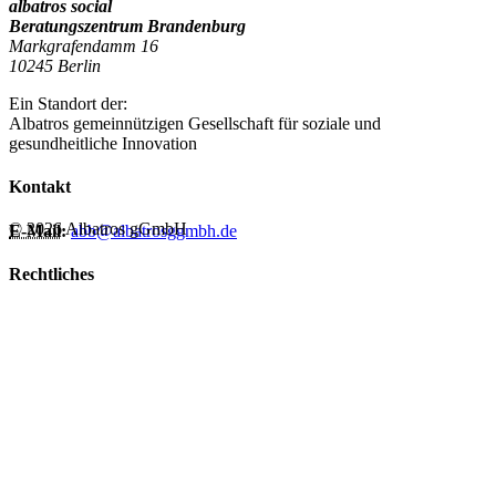
albatros social
Beratungszentrum Brandenburg
Markgrafendamm 16
10245 Berlin
Ein Standort der:
Albatros gemeinnützigen Gesellschaft für soziale und
gesundheitliche Innovation
Kontakt
© 2026 Albatros gGmbH
E-Mail:
abb@albatrosggmbh.de
Rechtliches