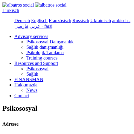
Türkisch
Deutsch
Englisch
Französisch
Russisch
Ukrainisch
arabisch -
فارسی - farsi
عربي
Advisory services
Psikososyal Danışmanlık
Sağlık danışmanlığı
Psikolojik Tanılama
Training courses
Resources and Support
Psikososyal
Sağlık
FİNANSMAN
Hakkımızda
News
Contact
Psikososyal
Adresse