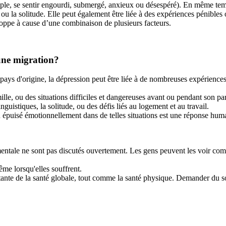
mple, se sentir engourdi, submergé, anxieux ou désespéré). En même temps
ières ou la solitude. Elle peut également être liée à des expériences péni
loppe à cause d’une combinaison de plusieurs facteurs.
 une migration?
 pays d'origine, la dépression peut être liée à de nombreuses expériences
ille, ou des situations difficiles et dangereuses avant ou pendant son 
linguistiques, la solitude, ou des défis liés au logement et au travail.
 épuisé émotionnellement dans de telles situations est une réponse huma
 mentale ne sont pas discutés ouvertement. Les gens peuvent les voir co
me lorsqu'elles souffrent.
nte de la santé globale, tout comme la santé physique. Demander du sout