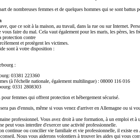
part de nombreuses femmes et de quelques hommes qui se sont battus pour 
n
, que ce soit à la maison, au travail, dans la rue ou sur Internet. Pers
 vous faire du mal. Cela vaut également pour les maris, les pères, les frè
a protection contre
harcèlement et protègent les victimes.
de sont à votre disposition :
ebourg :
ebourg: 03381 223360
mmes (à l'échelle nationale, également multilingue) : 08000 116 016
debourg: 0331 2808303
 pour femmes qui offrent protection et hébergement sécurisé.
ausera pas d'ennuis, même si vous venez d'arriver en Allemagne ou si vou
omaine professionnel. Vous avez droit à une formation, à un emploi et à 
e peut vous interdire d'exercer une activité professionnelle.
n continue ou concilier vie familiale et vie professionnelle, il existe
 conseil. Nous vous aiderons volontiers à trouver les aides qui vous con