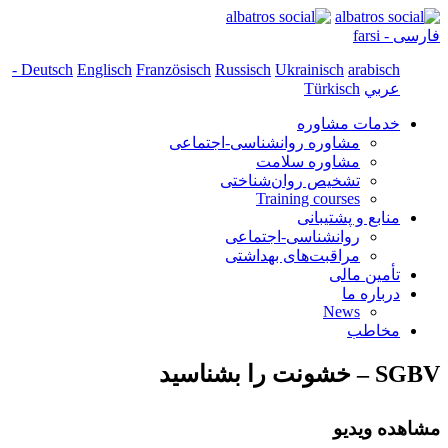
فارسی - farsi
arabisch -
Deutsch
Englisch
Französisch
Russisch
Ukrainisch
عربي
Türkisch
خدمات مشاوره
مشاوره روانشناسی-اجتماعی
مشاوره سلامت
تشخیص روان‌شناختی
Training courses
منابع و پشتیبانی
روانشناسی-اجتماعی
مراقبت‌های بهداشتی
تأمین مالی
درباره ما
News
مخاطب
SGBV – خشونت را بشناسید
مشاهده ویدیو