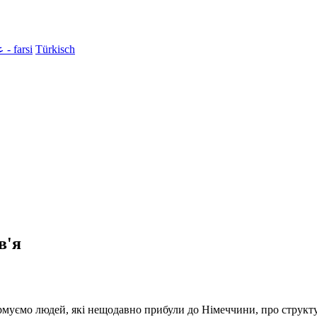
عرب
فارسی - farsi
Türkisch
в'я
муємо людей, які нещодавно прибули до Німеччини, про структур