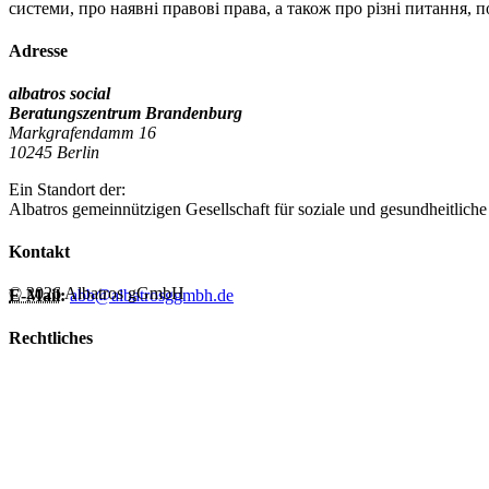
системи, про наявні правові права, а також про різні питання, п
Adresse
albatros social
Beratungszentrum Brandenburg
Markgrafendamm 16
10245 Berlin
Ein Standort der:
Albatros gemeinnützigen Gesellschaft für soziale und gesundheitliche
Kontakt
© 2026 Albatros gGmbH
E-Mail:
abb@albatrosggmbh.de
Rechtliches