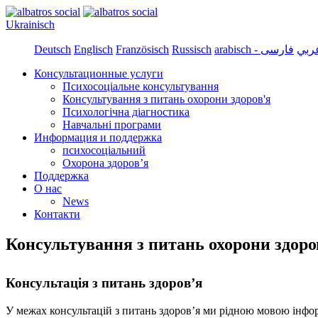
Ukrainisch
Deutsch
Englisch
Französisch
Russisch
arabisch - ي
Консультационные услуги
Психосоціальне консультування
Консультування з питань охорони здоров'я
Психологічна діагностика
Навчальні програми
Информация и поддержка
психосоціальний
Охорона здоров’я
Поддержка
О нас
News
Контакти
Консультування з питань охорони здоро
Консультація з питань здоров’я
У межах консультацій з питань здоров’я ми рідною мовою інфор