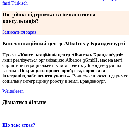
farsi
Türkisch
Потрібна підтримка та безкоштовна
консультація?
Записатися зараз
Консультаційний центр Albatros у Бранденбурзі
Проєкт
«Консультаційний центр Albatros у Бранденбурзі»
,
який реалізується організацією Albatros gGmbH, має на меті
сприяти інтеграції біженців та мігрантів у Бранденбурзі під
гаслом
«Покращити процес прибуття, спростити
інтеграцію, забезпечити участь»
. Водночас проєкт підтримує
соціальну інтеграційну роботу в землі Бранденбург.
Weiterlesen
Дізнатися більше
Що таке стрес?