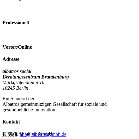
Professionell
Vorort/Online
Adresse
albatros social
Beratungszentrum Brandenburg
Markgrafendamm 16
10245 Berlin
Ein Standort der:
Albatros gemeinnützigen Gesellschaft für soziale und
gesundheitliche Innovation
Kontakt
© 2026 Albatros gGmbH
E-Mail:
abb@albatrosggmbh.de