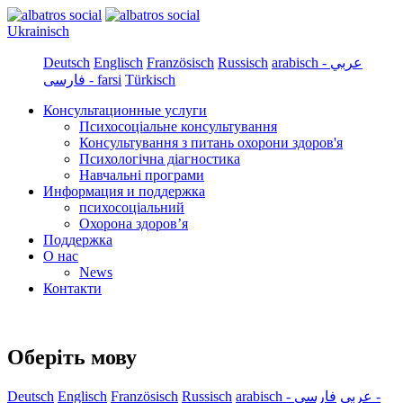
Ukrainisch
Deutsch
Englisch
Französisch
Russisch
arabisch - عربي
فارسی - farsi
Türkisch
Консультационные услуги
Психосоціальне консультування
Консультування з питань охорони здоров'я
Психологічна діагностика
Навчальні програми
Информация и поддержка
психосоціальний
Охорона здоров’я
Поддержка
О нас
News
Контакти
Оберіть мову
Deutsch
Englisch
Französisch
Russisch
فارسی -
arabisch - عربي