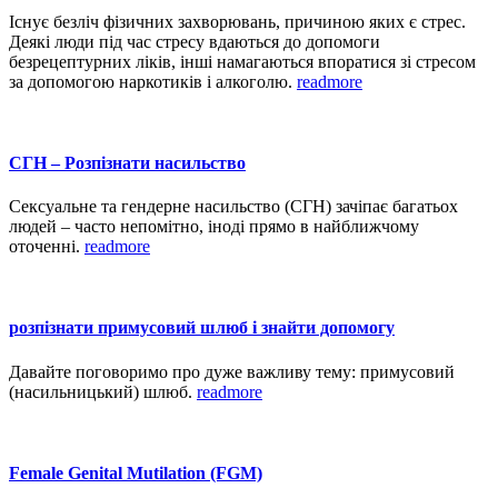
Існує безліч фізичних захворювань, причиною яких є стрес.
Деякі люди під час стресу вдаються до допомоги
безрецептурних ліків, інші намагаються впоратися зі стресом
за допомогою наркотиків і алкоголю.
readmore
СГН – Розпізнати насильство
Сексуальне та гендерне насильство (СГН) зачіпає багатьох
людей – часто непомітно, іноді прямо в найближчому
оточенні.
readmore
розпізнати примусовий шлюб і знайти допомогу
Давайте поговоримо про дуже важливу тему: примусовий
(насильницький) шлюб.
readmore
Female Genital Mutilation (FGM)